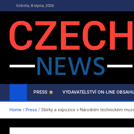
Skip
Sobota, 8 srpna, 2026
to
content
PRESS.CZECH-NEWS.
Press a Novinky
PRESS
VYDAVATELSTVÍ ON-LINE OBSAH
Home
Press
Sbírky a expozice v Národním technickém muz