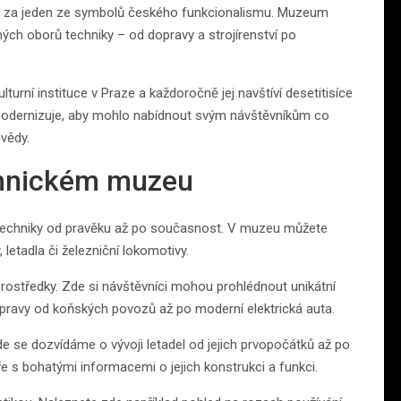
na za jeden ze symbolů českého funkcionalismu. Muzeum
ných oborů techniky – od dopravy a strojírenství po
urní instituce v Praze a každoročně jej navštíví desetitisíce
 modernizuje, aby mohlo nabídnout svým návštěvníkům co
 vědy.
chnickém muzeu
oj techniky od pravěku až po současnost. V muzeu můžete
 letadla či železniční lokomotivy.
rostředky. Zde si návštěvníci mohou prohlédnout unikátní
opravy od koňských povozů až po moderní elektrická auta.
e se dozvídáme o vývoji letadel od jejich prvopočátků až po
e s bohatými informacemi o jejich konstrukci a funkci.