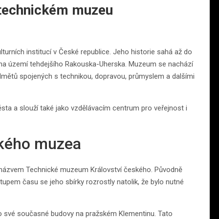
 technickém muzeu
urních institucí v České republice. Jeho historie sahá až do
m na území tehdejšího Rakouska-Uherska. Muzeum se nachází
edmětů spojených s technikou, dopravou, průmyslem a dalšími
ěsta a slouží také jako vzdělávacím centrum pro veřejnost i
ckého muzea
od názvem Technické muzeum Království českého. Původně
stupem času se jeho sbírky rozrostly natolik, že bylo nutné
o své současné budovy na pražském Klementinu. Tato