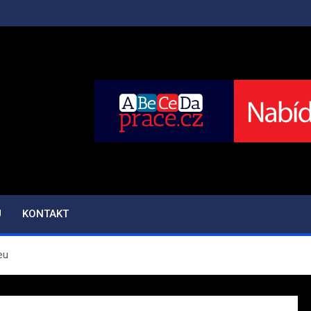
CZ
U
KONTAKT
eu