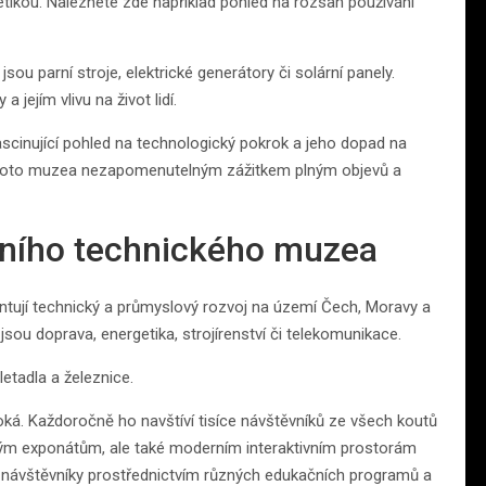
getikou. Naleznete zde například pohled na rozsah používání
jsou parní stroje, elektrické generátory či solární panely.
 jejím vlivu na život lidí.
scinující pohled na technologický pokrok a jeho dopad na
tohoto muzea nezapomenutelným zážitkem plným objevů a
dního technického muzea
tují technický a průmyslový rozvoj na území Čech, Moravy a
ou doprava, energetika, strojírenství či telekomunikace.
letadla a železnice.
ká. Každoročně ho navštíví tisíce návštěvníků ze všech koutů
avým exponátům, ale také moderním interaktivním prostorám
ší návštěvníky prostřednictvím různých edukačních programů a