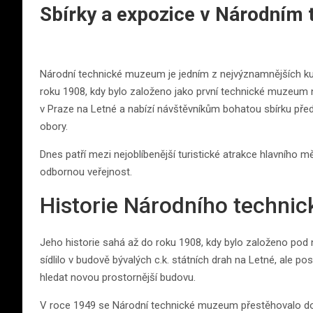
Sbírky a expozice v Národním
Národní technické muzeum je jedním z nejvýznamnějších kult
roku 1908, kdy bylo založeno jako první technické muzeu
v Praze na Letné a nabízí návštěvníkům bohatou sbírku př
obory.
Dnes patří mezi nejoblíbenější turistické atrakce hlavního m
odbornou veřejnost.
Historie Národního techni
Jeho historie sahá až do roku 1908, kdy bylo založeno p
sídlilo v budově bývalých c.k. státních drah na Letné, ale po
hledat novou prostornější budovu.
V roce 1949 se Národní technické muzeum přestěhovalo d