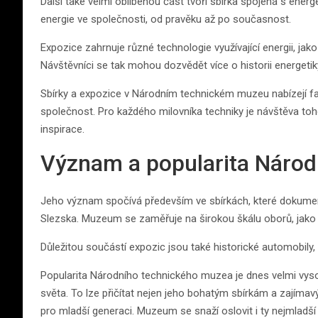
Další také velmi oblíbenou část tvoří sbírka spojená s ener
energie ve společnosti, od pravěku až po současnost.
Expozice zahrnuje různé technologie využívající energii, jako 
Návštěvníci se tak mohou dozvědět více o historii energetiky a
Sbírky a expozice v Národním technickém muzeu nabízejí fa
společnost. Pro každého milovníka techniky je návštěva 
inspirace.
Význam a popularita Náro
Jeho význam spočívá především ve sbírkách, které dokumen
Slezska. Muzeum se zaměřuje na širokou škálu oborů, jako js
Důležitou součástí expozic jsou také historické automobily, 
Popularita Národního technického muzea je dnes velmi vyso
světa. To lze přičítat nejen jeho bohatým sbírkám a zajím
pro mladší generaci. Muzeum se snaží oslovit i ty nejmlad