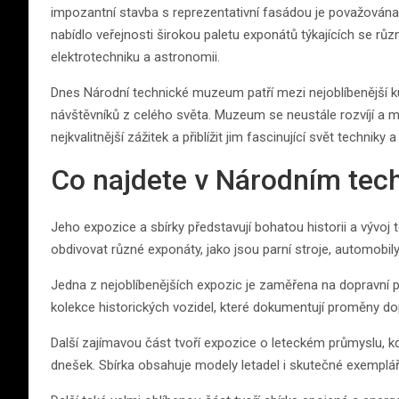
impozantní stavba s reprezentativní fasádou je považová
nabídlo veřejnosti širokou paletu exponátů týkajících se růz
elektrotechniku a astronomii.
Dnes Národní technické muzeum patří mezi nejoblíbenější kult
návštěvníků z celého světa. Muzeum se neustále rozvíjí a
nejkvalitnější zážitek a přiblížit jim fascinující svět techniky a
Co najdete v Národním te
Jeho expozice a sbírky představují bohatou historii a výv
obdivovat různé exponáty, jako jsou parní stroje, automobily,
Jedna z nejoblíbenějších expozic je zaměřena na dopravní p
kolekce historických vozidel, které dokumentují proměny d
Další zajímavou část tvoří expozice o leteckém průmyslu, kd
dnešek. Sbírka obsahuje modely letadel i skutečné exemplář