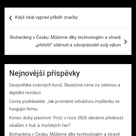
Navigace
Když obal vypráví příběh značky
pro
příspěvek
Biohacking v Česku: Můžeme díky technologiím a stravě
„přelstít“ stárnutí a zdvojnásobit svůj výkon
Nejnovější příspěvky
Geopolitika vzácných kovů: Skutečná cena za zelenou a
digitální revoluci
Cesta podnikatele: Jak proměnit odvážnou myšlenku ve
fungující firmu
Konec doby plastové: Proč v roce 2026 dáváme přednost
obalům z hub a mořských řas?
Biohacking v Česku: Můžeme díky technologiím a stravě