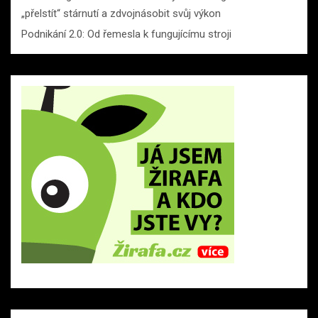
„přelstít“ stárnutí a zdvojnásobit svůj výkon
Podnikání 2.0: Od řemesla k fungujícímu stroji