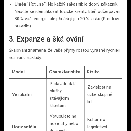
Umění říct „ne“:
Ne každý zákazník je dobrý zákazník.
Naučte se identifikovat toxické klienty, kteří odčerpávají
80 % vaší energie, ale přinášejí jen 20 % zisku (Paretovo
pravidlo).
3. Expanze a škálování
Škálování znamená, že vaše příjmy rostou výrazně rychleji
než vaše náklady.
Model
Charakteristika
Riziko
Přidáváte další
Závislost na
služby
Vertikální
úzké skupině
stávajícím
lidí.
klientům.
Vstupujete na
Kulturní a
nové trhy nebo
Horizontální
legislativní
do jiných