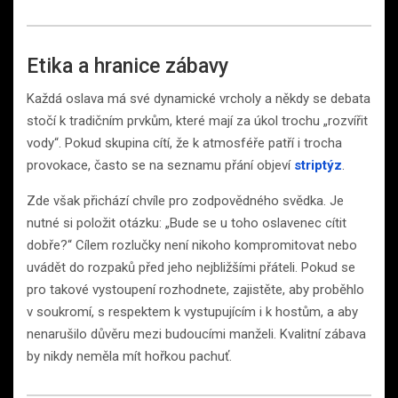
Etika a hranice zábavy
Každá oslava má své dynamické vrcholy a někdy se debata
stočí k tradičním prvkům, které mají za úkol trochu „rozvířit
vody“. Pokud skupina cítí, že k atmosféře patří i trocha
provokace, často se na seznamu přání objeví
striptýz
.
Zde však přichází chvíle pro zodpovědného svědka. Je
nutné si položit otázku: „Bude se u toho oslavenec cítit
dobře?“ Cílem rozlučky není nikoho kompromitovat nebo
uvádět do rozpaků před jeho nejbližšími přáteli. Pokud se
pro takové vystoupení rozhodnete, zajistěte, aby proběhlo
v soukromí, s respektem k vystupujícím i k hostům, a aby
nenarušilo důvěru mezi budoucími manželi. Kvalitní zábava
by nikdy neměla mít hořkou pachuť.