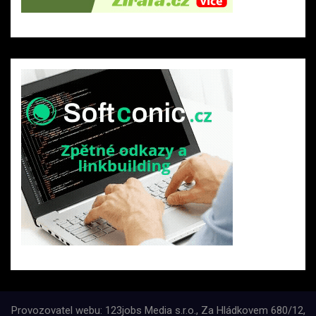
Provozovatel webu: 123jobs Media s.r.o., Za Hládkovem 680/12,