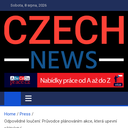
Skip
Sobota, 8 srpna, 2026
to
content
PRESS.CZECH-NEWS.CZ
Press a Novinky
Home
Press
Odpovědné loučení: Průvodce plánováním akce, která upevní