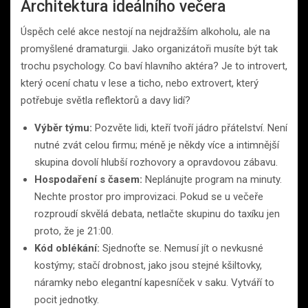
Architektura ideálního večera
Úspěch celé akce nestojí na nejdražším alkoholu, ale na
promyšlené dramaturgii. Jako organizátoři musíte být tak
trochu psychology. Co baví hlavního aktéra? Je to introvert,
který ocení chatu v lese a ticho, nebo extrovert, který
potřebuje světla reflektorů a davy lidí?
Výběr týmu:
Pozvěte lidi, kteří tvoří jádro přátelství. Není
nutné zvát celou firmu; méně je někdy více a intimnější
skupina dovolí hlubší rozhovory a opravdovou zábavu.
Hospodaření s časem:
Neplánujte program na minuty.
Nechte prostor pro improvizaci. Pokud se u večeře
rozproudí skvělá debata, netlačte skupinu do taxíku jen
proto, že je 21:00.
Kód oblékání:
Sjednoťte se. Nemusí jít o nevkusné
kostýmy; stačí drobnost, jako jsou stejné kšiltovky,
náramky nebo elegantní kapesníček v saku. Vytváří to
pocit jednotky.