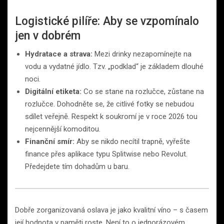
Logistické pilíře: Aby se vzpomínalo
jen v dobrém
Hydratace a strava:
Mezi drinky nezapomínejte na
vodu a vydatné jídlo. Tzv. „podklad“ je základem dlouhé
noci.
Digitální etiketa:
Co se stane na rozlučce, zůstane na
rozlučce. Dohodněte se, že citlivé fotky se nebudou
sdílet veřejně. Respekt k soukromí je v roce 2026 tou
nejcennější komoditou.
Finanční smír:
Aby se nikdo necítil trapně, vyřešte
finance přes aplikace typu Splitwise nebo Revolut.
Předejdete tím dohadům u baru.
Dobře zorganizovaná oslava je jako kvalitní víno – s časem
její hodnota v paměti roste. Není to o jednorázovém